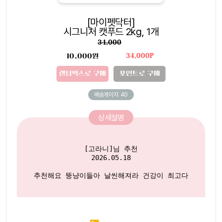
[마이펫닥터]
시그니처 캣푸드 2kg, 1개
34,000
10,000원
34,000P
랜덤박스로 구매
포인트로 구매
배송게이지
40
상세설명
[고라니]님 추천

2026.05.18

추천해요 뚱냥이들아 날씬해져라 건강이 최고다