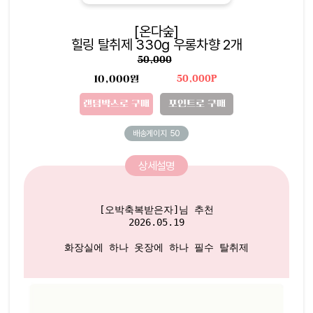
[온다숲]
힐링 탈취제 330g 우롱차향 2개
50,000
10,000원
50,000P
랜덤박스로 구매
포인트로 구매
배송게이지
50
상세설명
[오박축복받은자]님 추천

2026.05.19

화장실에 하나 옷장에 하나 필수 탈취제