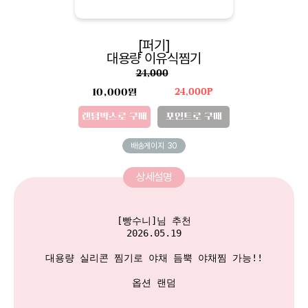
[퍼기]
대용량 이유식찜기
24,000
10,000원
24,000P
랜덤박스로 구매
포인트로 구매
배송게이지
30
상세설명
[빵수니]님 추천

2026.05.19

대용량 실리콘 찜기로 야채 듬뿍 야채찜 가능!!

옵션 랜덤