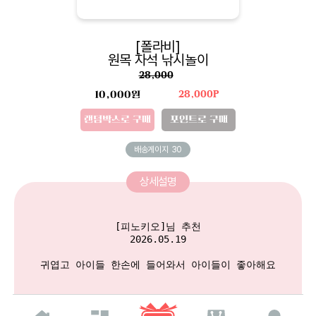
[폴라비]
원목 자석 낚시놀이
28,000
10,000원
28,000P
랜덤박스로 구매
포인트로 구매
배송게이지
30
상세설명
[피노키오]님 추천

2026.05.19

귀엽고 아이들 한손에 들어와서 아이들이 좋아해요