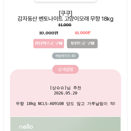
[쿠쿠]
감자동산 벤토나이트 고양이모래 무향 18kg
44,000
10,000원
44,000P
랜덤박스로 구매
포인트로 구매
배송게이지
40
상세설명
[상슈슈]님 추천

2026.05.20

무향 18kg NCLS-A0910B 양도 많고 가루날림이 적대요