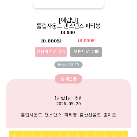
[예림당]
튤립사운드 댄스댄스 파티봉
18,000
10,000원
18,000P
랜덤박스로 구매
포인트로 구매
배송게이지
20
상세설명
[신발]님 추천

2026.05.20

튤립사운드 댄스댄스 파티봉 출산선물로 좋아요