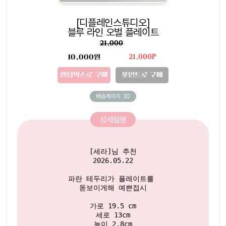
[디플레인스튜디오]
블루 라인 오벌 플레이트
21,000
10,000원
21,000P
랜덤박스로 구매
포인트로 구매
배송게이지
30
상세설명
[세라]님 추천

2026.05.22

파란 테두리가 플레이트를 

돋보이게해 예쁜접시

가로 19.5 cm

세로 13cm

높이 2.8cm
