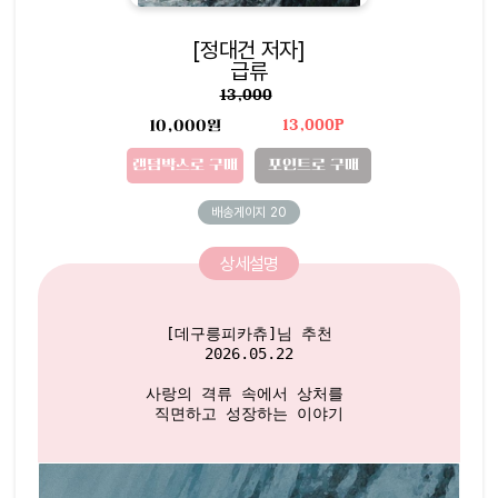
[정대건 저자]
급류
13,000
10,000원
13,000P
랜덤박스로 구매
포인트로 구매
배송게이지
20
상세설명
[데구릉피카츄]님 추천

2026.05.22

사랑의 격류 속에서 상처를 

직면하고 성장하는 이야기