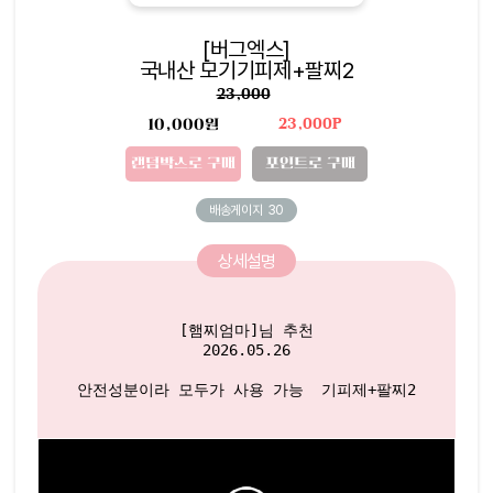
[버그엑스]
국내산 모기기피제+팔찌2
23,000
10,000원
23,000P
랜덤박스로 구매
포인트로 구매
배송게이지
30
상세설명
[햄찌엄마]님 추천

2026.05.26

안전성분이라 모두가 사용 가능  기피제+팔찌2