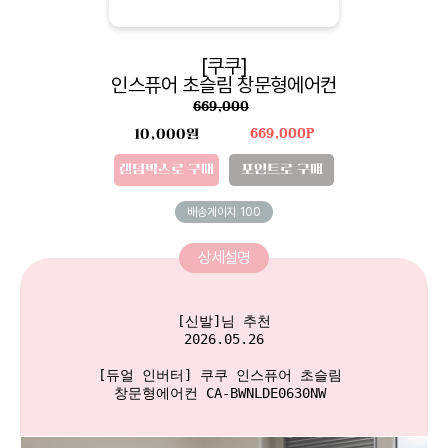
[쿠쿠]
인스퓨어 초슬림 창문형에어컨
669,000
10,000원
669,000P
랜덤박스로 구매
포인트로 구매
배송게이지
100
상세설명
[신발]님 추천

2026.05.26

[듀얼 인버터] 쿠쿠 인스퓨어 초슬림 

창문형에어컨 CA-BWNLDE0630NW 