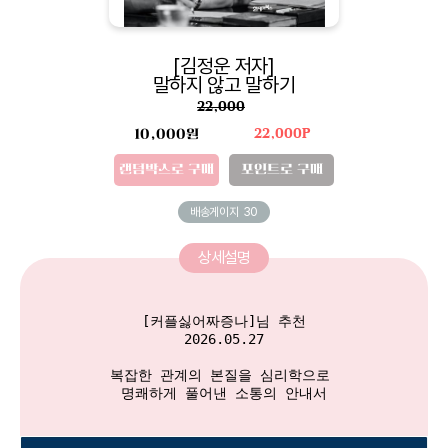
[김정운 저자]
말하지 않고 말하기
22,000
10,000원
22,000P
랜덤박스로 구매
포인트로 구매
배송게이지
30
상세설명
[커플싫어짜증나]님 추천

2026.05.27

복잡한 관계의 본질을 심리학으로 

명쾌하게 풀어낸 소통의 안내서