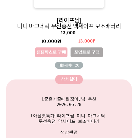
[라이프썸]
미니 마그네틱 무선충전 맥세이프 보조배터리
13,000
10,000원
13,000P
랜덤박스로 구매
포인트로 구매
배송게이지
20
상세설명
[좋은거즐때됬짆아]님 추천

2026.05.28

[아울렛특가]라이프썸 미니 마그네틱 

무선충전 맥세이프 보조배터리

색상랜덤