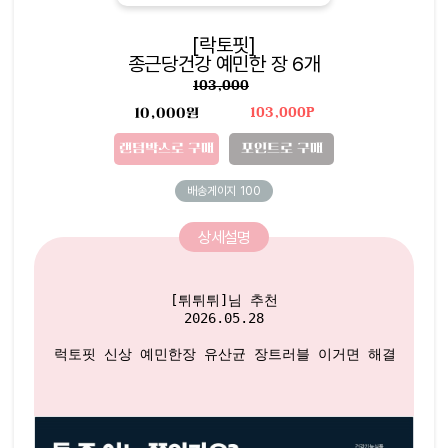
[락토핏]
종근당건강 예민한 장 6개
103,000
10,000원
103,000P
랜덤박스로 구매
포인트로 구매
배송게이지
100
상세설명
[튀튀튀]님 추천

2026.05.28

럭토핏 신상 예민한장 유산균 장트러블 이거면 해결굿
