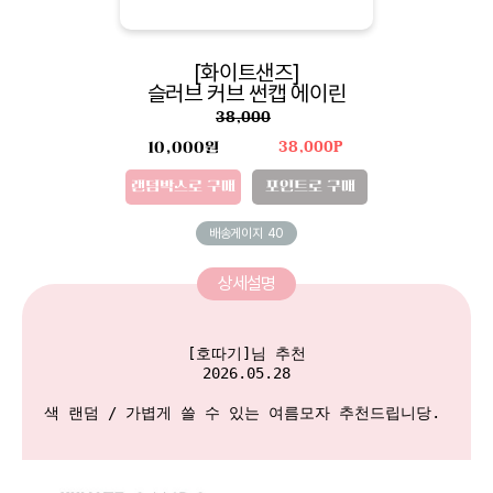
[화이트샌즈]
슬러브 커브 썬캡 에이린
38,000
10,000원
38,000P
랜덤박스로 구매
포인트로 구매
배송게이지
40
상세설명
[호따기]님 추천

2026.05.28

색 랜덤 / 가볍게 쓸 수 있는 여름모자 추천드립니당. 