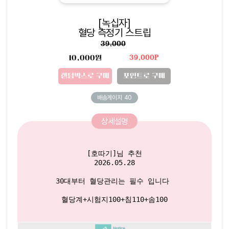
[녹십자]
혈당 측정기 스트립
39,000
10,000원
39,000P
랜덤박스로 구매
포인트로 구매
배송게이지
40
상세설명
[호따기]님 추천

2026.05.28

30대부터 혈당관리는 필수 입니다 

혈당계+시험지100+침110+솜100