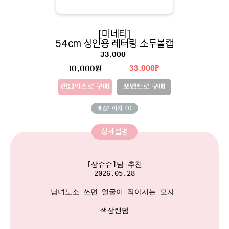
[미네티]
54cm 성인용 레터링 소두볼캡
33,000
10,000원
33,000P
랜덤박스로 구매
포인트로 구매
배송게이지
40
상세설명
[상슈슈]님 추천

2026.05.28

남녀노소 쓰면 얼굴이 작아지는 모자 

색상랜덤