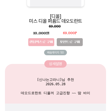
[디올]
미스 디올 퍼퓸드 데오도란트
69,000
10,000원
69,000P
랜덤박스로 구매
포인트로 구매
배송게이지
50
상세설명
[신나는고라니]님 추천

2026.05.28

데오드로한트 디올꺼 고급진향 ~~ 땀 바이