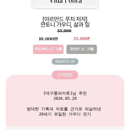
[아르만드 푸치 저자]
안토니 가우디, 삶과 일
35,000
10,000원
35,000P
랜덤박스로 구매
포인트로 구매
배송게이지
40
상세설명
[데구릉피카츄]님 추천

2026.05.29

방대한 기록과 자료를 근거로 되살려낸 

20세기 유일한 가우디 전기