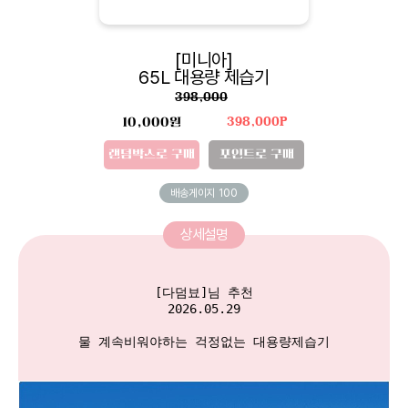
[미니아]
65L 대용량 제습기
398,000
10,000원
398,000P
랜덤박스로 구매
포인트로 구매
배송게이지
100
상세설명
[다덤뵤]님 추천

2026.05.29

물 계속비워야하는 걱정없는 대용량제습기