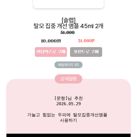
[솔랩]
탈모 집중 개선 앰플 45ml 2개
51,000
10,000원
51,000P
랜덤박스로 구매
포인트로 구매
배송게이지
50
상세설명
[문짱]님 추천

2026.05.29

가늘고 힘없는 두피에 탈모집중개선앰플 

사용하기