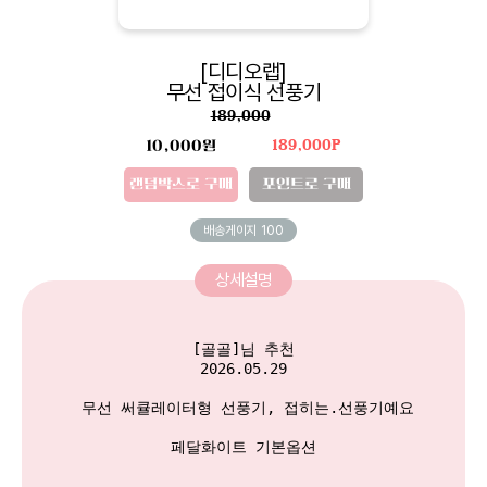
[디디오랩]
무선 접이식 선풍기
189,000
10,000원
189,000P
랜덤박스로 구매
포인트로 구매
배송게이지
100
상세설명
[골골]님 추천

2026.05.29

 무선 써큘레이터형 선풍기, 접히는.선풍기예요

페달화이트 기본옵션