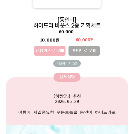
[동인비]
하이드라 바운스 2종 기획세트
60,000
10,000원
60,000P
랜덤박스로 구매
포인트로 구매
배송게이지
50
상세설명
[햐짱]님 추천

2026.05.29

여름에 제일중요한 수분보습을 동인비 하이드라로