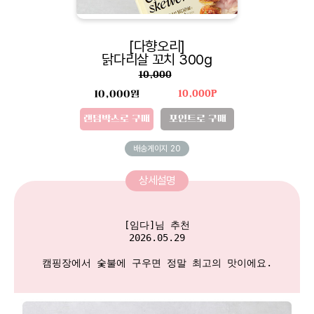
[다향오리]
닭다리살 꼬치 300g
10,000
10,000원
10,000P
랜덤박스로 구매
포인트로 구매
배송게이지
20
상세설명
[임다]님 추천

2026.05.29

캠핑장에서 숯불에 구우면 정말 최고의 맛이에요.