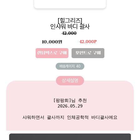
[힐그리즈]
인샤워 바디 괄사
42,000
10,000원
42,000P
랜덤박스로 구매
포인트로 구매
배송게이지
40
상세설명
[팡팡희]님 추천

2026.05.29

샤워하면서 괄사까지 인체공학적 바디괄사에요