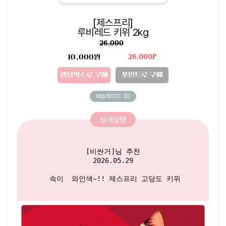
[제스프리]
루비레드 키위 2kg
26,000
10,000원
26,000P
랜덤박스로 구매
포인트로 구매
배송게이지
30
상세설명
[비싼거]님 추천

2026.05.29

 속이  와인색~!! 제스프리 고당도 키위