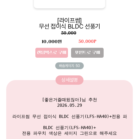
[라이프썸]
무선 접이식 BLDC 선풍기
50,000
10,000원
50,000P
랜덤박스로 구매
포인트로 구매
배송게이지
50
상세설명
[좋은거즐때됬짆아]님 추천

2026.05.29

라이프썸 무선 접이식 BLDC 선풍기(LFS-HA40)+전용 파우치

BLDC 선풍기(LFS-HA40)+

전용 파우치 색상은 세이지 그린으로 해주세요