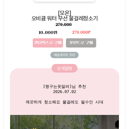
[모온]
오비큠 워터 무선 물걸레청소기
279,000
10,000원
279,000P
랜덤박스로 구매
포인트로 구매
배송게이지
100
상세설명
[짱구는옷말려]님 추천

2026.07.02

깨끗하게 청소해요 물걸레도 필수인 시대