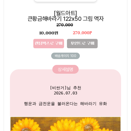
[월드아트]
큰황금해바라기 122x50 그림 액자
270,000
10,000원
270,000P
랜덤박스로 구매
포인트로 구매
배송게이지
100
상세설명
[비싼거]님 추천

2026.07.03

행운과 금전운을 불러온다는 해바라기 유화