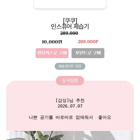
[쿠쿠]
인스퓨어 제습기
289,000
10,000원
289,000P
랜덤박스로 구매
포인트로 구매
배송게이지
100
상세설명
[감성]님 추천

2026.07.07

나쁜 공기를 바로바로 없애줘서  좋아요