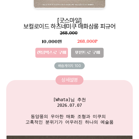
[굿스마일]
보컬로이드 하츠네미쿠 매화삼롱 피규어
268,000
10,000원
268,000P
랜덤박스로 구매
포인트로 구매
배송게이지
100
상세설명
[Whata]님 추천

2026.07.07

동양풍의 우아한 매화 조형과 미쿠의 

고혹적인 분위기가 어우러진 하나의 예술품