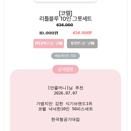
[코렐]
리틀블루 10인 그릇세트
636,000
10,000원
636,000P
랜덤박스로 구매
포인트로 구매
배송게이지
100
상세설명
[안줄꺼니]님 추천

2026.07.07

가볍지만 강한 식기브랜드1위 

코렐 넉넉한10인 50피스세트

한국형공기대접