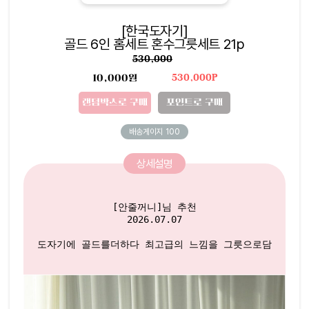
[한국도자기]
골드 6인 홈세트 혼수그릇세트 21p
530,000
10,000원
530,000P
랜덤박스로 구매
포인트로 구매
배송게이지
100
상세설명
[안줄꺼니]님 추천

2026.07.07

도자기에 골드를더하다 최고급의 느낌을 그릇으로담아냈어