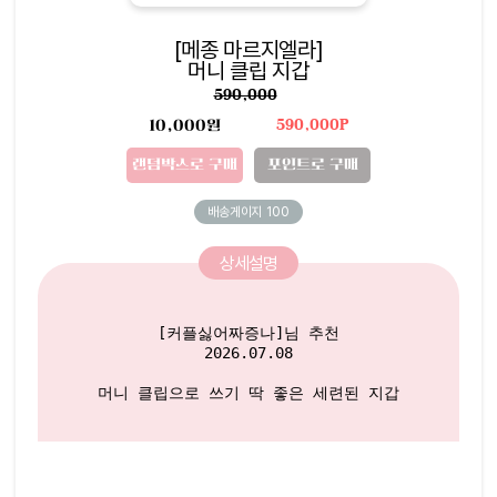
[메종 마르지엘라]
머니 클립 지갑
590,000
10,000원
590,000P
랜덤박스로 구매
포인트로 구매
배송게이지
100
상세설명
[커플싫어짜증나]님 추천

2026.07.08

머니 클립으로 쓰기 딱 좋은 세련된 지갑