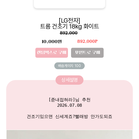
[LG전자]
트롬 건조기 18kg 화이트
892,000
10,000원
892,000P
랜덤박스로 구매
포인트로 구매
배송게이지
100
상세설명
[쥰내접혀라]님 추천

2026.07.08

건조기있으면 신세계죠?빨래방 안가도되죠