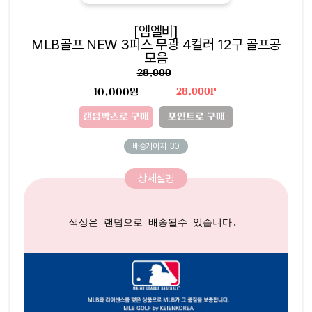
[엠엘비]
MLB골프 NEW 3피스 무광 4컬러 12구 골프공
모음
28,000
10,000원
28,000P
랜덤박스로 구매
포인트로 구매
배송게이지
30
상세설명
색상은 랜덤으로 배송될수 있습니다. 