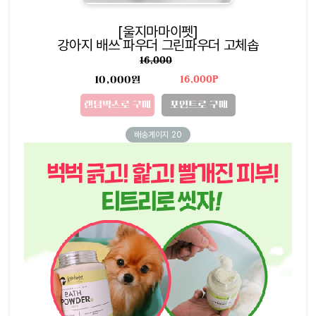
[울지마마이펫]
강아지 배쓰 파우더 그린파우더 고체솝
16,000
10,000원
16,000P
랜덤박스로 구매
포인트로 구매
배송게이지
20