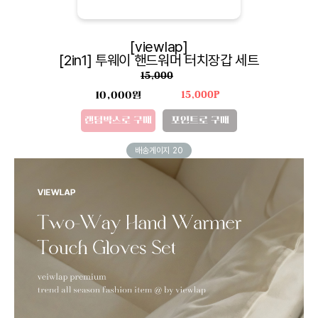
[viewlap]
[2in1] 투웨이 핸드워머 터치장갑 세트
15,000
10,000원
15,000P
랜덤박스로 구매
포인트로 구매
배송게이지
20