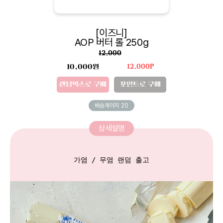
[이즈니]
AOP 버터 롤 250g
12,000
10,000원
12,000P
랜덤박스로 구매
포인트로 구매
배송게이지
20
상세설명
가염 / 무염 랜덤 출고