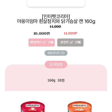
[인터펫코리아]
야옹이맘마 흰살참치와 닭가슴살 캔 160g
14,000
10,000원
14,000P
랜덤박스로 구매
포인트로 구매
배송게이지
20
상세설명
160g 10캔