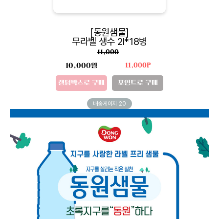
[동원샘물]
무라벨 생수 2l*18병
11,000
10,000원
11,000P
랜덤박스로 구매
포인트로 구매
배송게이지
20