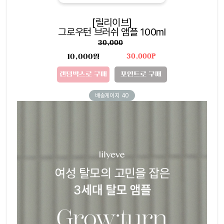
[릴리이브]
그로우턴 브러쉬 앰플 100ml
30,000
10,000원
30,000P
랜덤박스로 구매
포인트로 구매
배송게이지
40