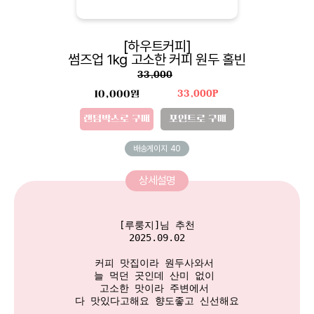
[하우트커피]
썸즈업 1kg 고소한 커피 원두 홀빈
33,000
10,000원
33,000P
랜덤박스로 구매
포인트로 구매
배송게이지
40
상세설명
[루룽지]님 추천

2025.09.02

커피 맛집이라 원두사와서 

늘 먹던 곳인데 산미 없이 

고소한 맛이라 주변에서 

다 맛있다고해요 향도좋고 신선해요
