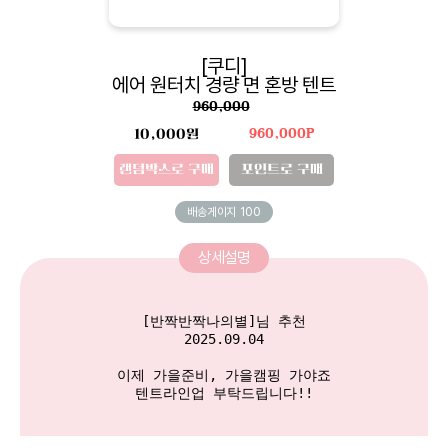
[쿠디]
에어 원터치 경량 면 혼방 텐트
960,000
10,000원
960,000P
랜덤박스로 구매
포인트로 구매
배송게이지
100
상세설명
[반짝반짝나의별]님 추천

2025.09.04

이제 가을준비, 가을캠핑 가야죠

텐트라인업 부탁드립니다!!