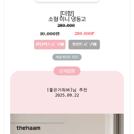
[더함]
소형 미니 냉동고
280,000
10,000원
280,000P
랜덤박스로 구매
포인트로 구매
배송게이지
100
상세설명
[좋은거줘봐]님 추천

2025.09.22
