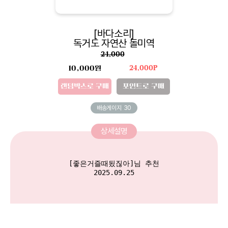
[바다소리]
독거도 자연산 돌미역
24,000
10,000원
24,000P
랜덤박스로 구매
포인트로 구매
배송게이지
30
상세설명
[좋은거즐때됬짆아]님 추천

2025.09.25
