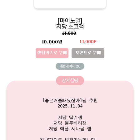
[마이노멀]
저당 초코잼
14,000
10,000원
14,000P
랜덤박스로 구매
포인트로 구매
배송게이지
20
상세설명
[좋은거즐때됬짆아]님 추천

2025.11.04

저당 딸기잼

저당 블루베리잼

저당 애플 시나몸 잼

위 3가지로 변경가능합니다. 