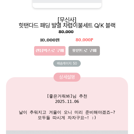
[무신사]
힛탠다드 패딩 발열 차렵이불세트 Q/K 블랙
80,000
10,000원
80,000P
랜덤박스로 구매
포인트로 구매
배송게이지
50
상세설명
[좋은거줘봐]님 추천

2025.11.06

날이 추워지고 겨울이 오니 미리 준비해야겠죠~?

모두들 따시게 자자구요~! :)