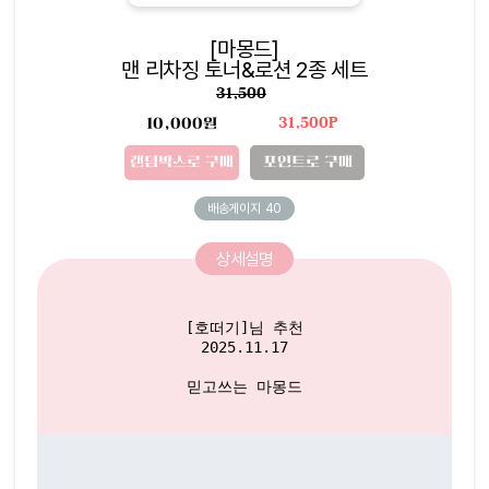
[마몽드]
맨 리차징 토너&로션 2종 세트
31,500
10,000원
31,500P
랜덤박스로 구매
포인트로 구매
배송게이지
40
상세설명
[호떠기]님 추천

2025.11.17
