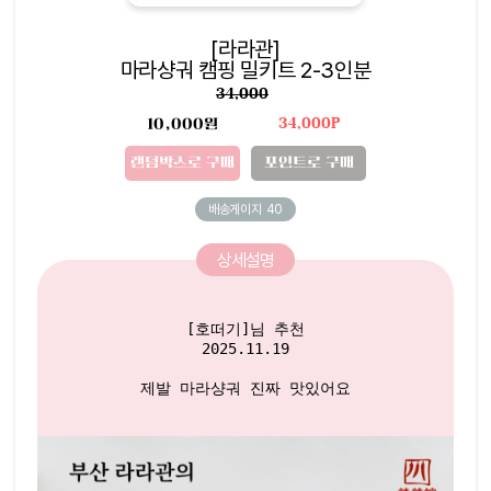
[라라관]
마라샹궈 캠핑 밀키트 2-3인분
34,000
10,000원
34,000P
랜덤박스로 구매
포인트로 구매
배송게이지
40
상세설명
[호떠기]님 추천

2025.11.19
