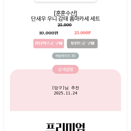
[훈훈수산]
단새우 우니 감태 홈마카세 세트
25,000
10,000원
25,000P
랜덤박스로 구매
포인트로 구매
배송게이지
30
상세설명
[망구]님 추천

2025.11.24
